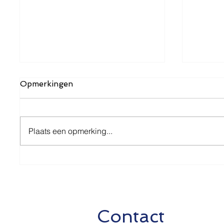
Opmerkingen
Plaats een opmerking...
2e Pakket
Verlen
Steunmaatregelen
steunm
juni 2
Contact