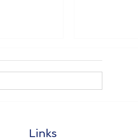
ging
Verlenging corona
aatregelen per 1
maatregelen en info
020
over NOW aanvraag
Links