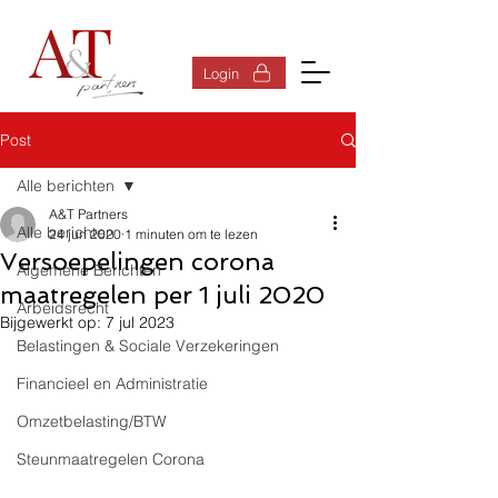
Inloggen
Login
Post
Alle berichten
A&T Partners
Alle berichten
24 jun 2020
1 minuten om te lezen
Versoepelingen corona
Algemene Berichten
maatregelen per 1 juli 2020
Arbeidsrecht
Bijgewerkt op:
7 jul 2023
Belastingen & Sociale Verzekeringen
Financieel en Administratie
Omzetbelasting/BTW
Steunmaatregelen Corona