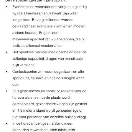
De versoepelingen per 1 juli 2020 zijn:
Evenementen waarvoor een vergunning nodig 
is, zoals kermissen en festivals, zijn weer 
toegestaan. Belangstellenden worden 
gevraagd naar eventuele klachten én moeten 
afstand houden. Er geldt een 
maximumcapaciteit van 250 personen, die bij 
festivals allemaal moeten zitten.
Het openbaar vervoer mag opschalen naar de 
volledige capaciteit, dragen van mondkapje 
blijft verplicht.
Contactsporten zijn weer toegestaan, en alle 
sportclubs, sauna's en casino's mogen weer 
open.
Er is geen maximum aantal bezoekers voor de 
horeca als er een vaste plaats wordt 
gereserveerd, gezondheidsvragen zijn gesteld 
en 1,5 meter afstand wordt gehouden (geldt 
niet voor personen van dezelfde huishouding).
In de horeca hoeft geen afstand meer 
gehouden te worden tussen tafels, mits 