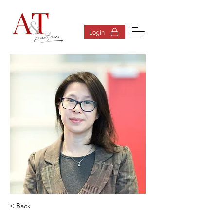
Inloggen
Login
< Back