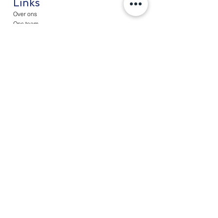
Links
Over ons
Ons team
Diensten
Administratie
Loonadministratie
Fiscale diensten
Advisering
Nieuws
Contact
Werken bij
Cliëntenportaal
© Copyright 2026 A&T Partners,
皆美會計稅務事務所
|