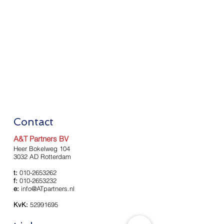
Contact
A&T Partners BV
Heer Bokelweg 104
3032 AD Rotterdam
t:
010-2653262
f:
010-2653232
e:
info@ATpartners.nl
KvK:
52991695