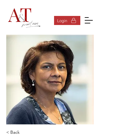
Inloggen
Login
< Back