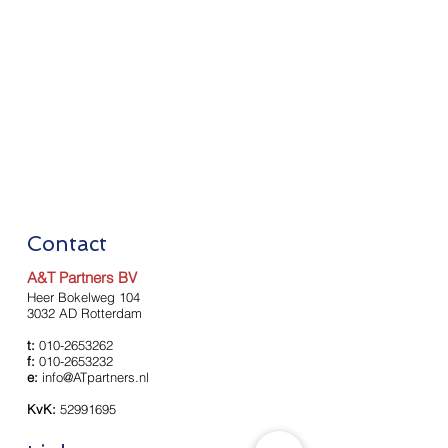
Contact
A&T Partners BV
Heer Bokelweg 104
3032 AD Rotterdam
t:
010-2653262
f:
010-2653232
e:
info@ATpartners.nl
KvK:
52991695