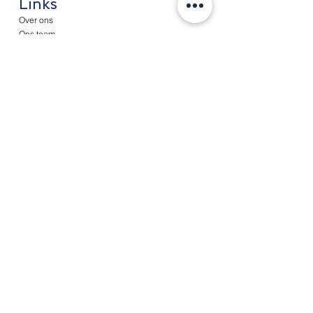
Links
Over ons
Ons team
Diensten
Administratie
Loonadministratie
Fiscale diensten
Advisering
Nieuws
Contact
Werken bij
Cliëntenportaal
© Copyright 2026 A&T Partners,
皆美會計稅務事務所
|