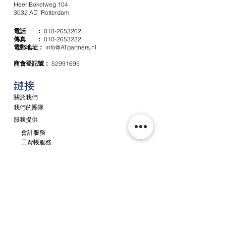
Heer Bokelweg 104
3032 AD Rotterdam
電話 ：
010-2653262
傳真 ：
010-2653232
電郵地址：
info@ATpartners.nl
商會登記號：
52991695
​鏈接
關於我們
我們的團隊
服務提供
會計服務
工資帳服務
稅務服務
諮詢及顧問工作
新消息
聯繫
聘請 / 就業
客戶門戶