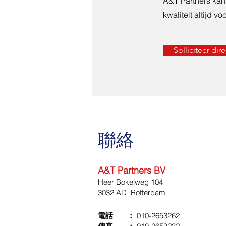
A&T Partners kan
kwaliteit altijd v
Solliciteer dire
聯絡
A&T Partners BV
Heer Bokelweg 104
3032 AD Rotterdam
電話 ：
010-2653262