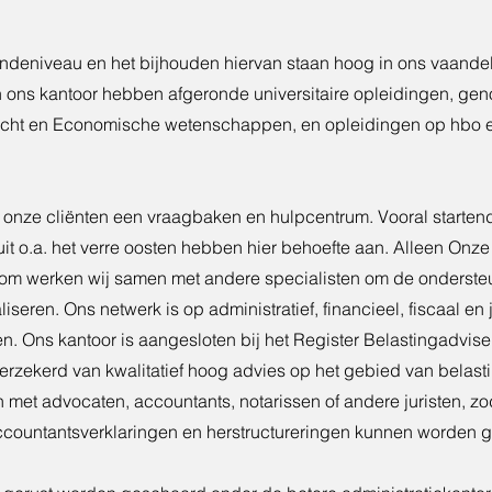
undeniveau en het bijhouden hiervan staan hoog in ons vaande
ons kantoor hebben afgeronde universitaire opleidingen, geno
echt en Economische wetenschappen, en opleidingen op hbo 
or onze cliënten een vraagbaken en hulpcentrum. Vooral start
it o.a. het verre oosten hebben hier behoefte aan. Alleen On
rom werken wij samen met andere specialisten om de onderste
liseren. Ons netwerk is op administratief, financieel, fiscaal en
n. Ons kantoor is aangesloten bij het Register Belastingadvise
erzekerd van kwalitatief hoog advies op het gebied van belast
met advocaten, accountants, notarissen of andere juristen, zo
ountantsverklaringen en herstructureringen kunnen worden g