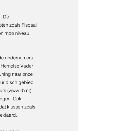
l. De
ten zoals Fiscaal
en mbo niveau
ende ondernemers
ze Hemelse Vader
uning naar onze
 juridisch gebied
urs (
www.rb.nl
).
ingen. Ook
dat klussen zoals
eklaard.