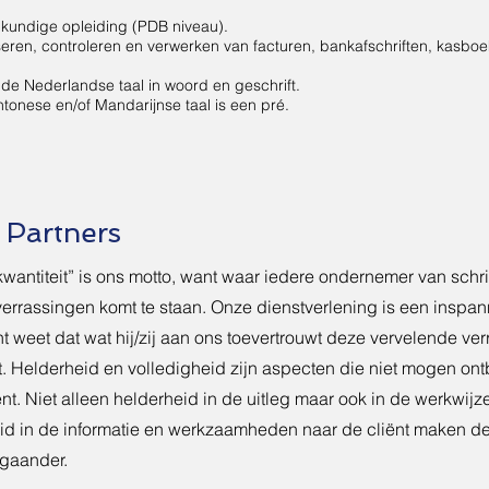
kundige opleiding (PDB niveau).
iseren, controleren en verwerken van facturen, bankafschriften, kasbo
de Nederlandse taal in woord en geschrift.
tonese en/of Mandarijnse taal is een pré.
Partners
wantiteit” is ons motto, want waar iedere ondernemer van schrikt 
errassingen komt te staan. Onze dienstverlening is een inspann
nt weet dat wat hij/zij aan ons toevertrouwt deze vervelende ve
jgt. Helderheid en volledigheid zijn aspecten die niet mogen on
iënt. Niet alleen helderheid in de uitleg maar ook in de werkwijz
eid in de informatie en werkzaamheden naar de cliënt maken de
pgaander.