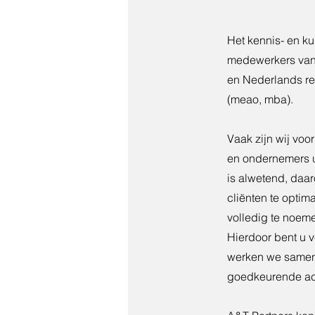
Het kennis- en k
medewerkers van 
en Nederlands r
(meao, mba).
Vaak zijn wij vo
en ondernemers u
is alwetend, daa
cliënten te optima
volledig te noeme
Hierdoor bent u v
werken we samen 
goedkeurende acc