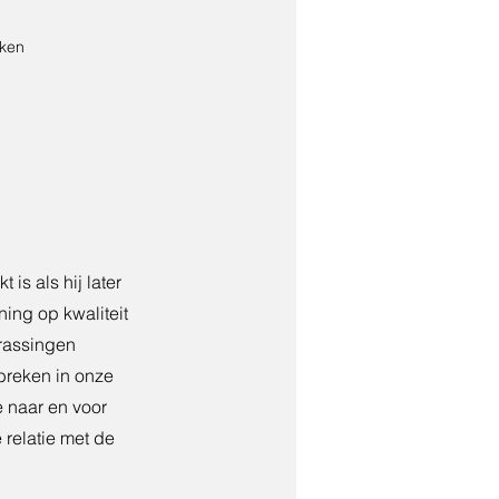
eken
is als hij later
ing op kwaliteit
rrassingen
tbreken in onze
e naar en voor
 relatie met de