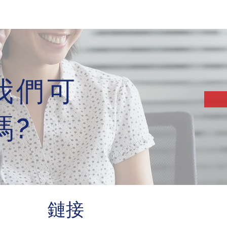
我們可
嗎?
​鏈接