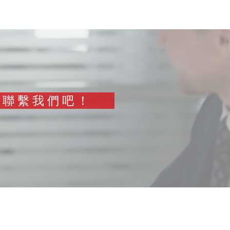
聯 繫 我 們 吧 ！