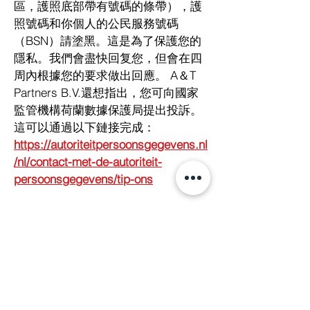
區，護照底部帶有號碼的條帶），護
照號碼和你個人的公民服務號碼
（BSN）請塗黑。這是為了保護您的
隱私。我們會盡快回复您，但會在四
周內根據您的要求做出回應。 A＆T
Partners B.V.還想指出，您可向國家
監管機構荷蘭數據保護局提出投訴。
這可以通過以下鏈接完成：
https://autoriteitpersoonsgegevens.nl
/nl/contact-met-de-autoriteit-
persoonsgegevens/tip-ons
我們如何保護個人數據
A＆T Partners B.V.會認真對待您的數
據，並採取適當措施防止濫用，丟
失，未經授權的訪問，不必要的洩露
和未經授權的修改。但是，請知沒有