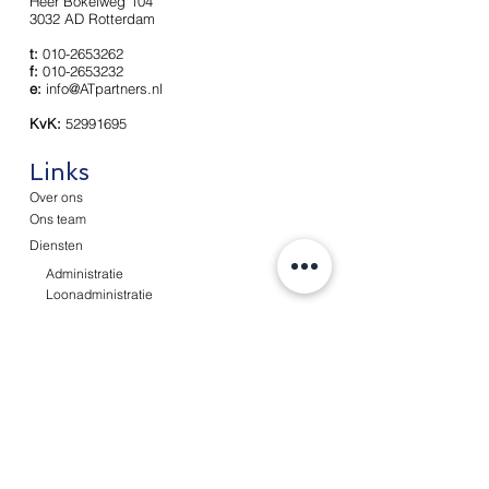
Heer Bokelweg 104
3032 AD Rotterdam
t:
010-2653262
f:
010-2653232
e:
info@ATpartners.nl
KvK:
52991695
Links
Over ons
Ons team
Diensten
Administratie
Loonadministratie
Fiscale diensten
Advisering
Nieuws
Contact
Werken bij
Cliëntenportaal