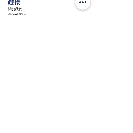
​鏈接
關於我們
我們的團隊
服務提供
會計服務
工資帳服務
稅務服務
諮詢及顧問工作
新消息
聯繫
聘請 / 就業
客戶門戶
© Copyright 2022 A&T Partners,
皆美會計稅務事務所
|
免責