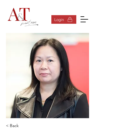
登入
Login
< Back