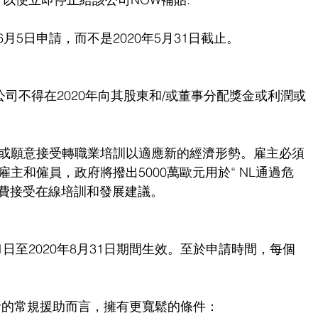
6月5日申請，而不是2020年5月31日截止。
公司不得在2020年向其股東和/或董事分配獎金或利潤或
或願意接受轉職業培訓以適應新的經濟形勢。雇主必須
主和僱員，政府將撥出5000萬歐元用於“ NL通過危
免費接受在線培訓和發展建議。
月1日至2020年8月31日期間生效。至於申請時間，每個
為獨資者的常規援助而言，擁有更寬鬆的條件：