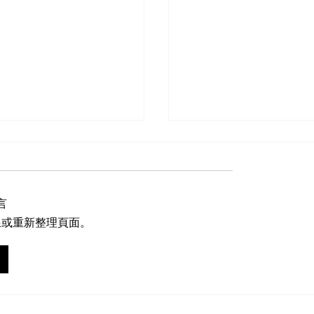
被受影響企業家的補貼
（TOGS）
不僅餐飲業或旅遊業的企
言
冠狀病毒措施的後果，而
線或重新整理頁面。
售業的企業家也是經歷著
們可能維持開門營業，但
者遇到生意降下了或甚至
毒措施被延長並有關
生意。 因此，許多零售關
 申請的信息
都向政府為零售業尋求支
天，政府宣布決定了擴展