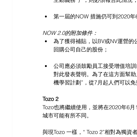
第一屆的NOW 措施仍可到2020年
NOW 2.0的附加條件：
為了獲得補貼，以BV或NV運營的
回購公司自己的股份；
公司應必須鼓勵員工接受增值培訓
對此發表聲明。為了在這方面幫助雇
機學習計劃”，從7月起人們可以
Tozo 2
Tozo也將繼續使用，並將在2020年6
城市可能有所不同。
與現Tozo 一樣，“ Tozo 2”相對