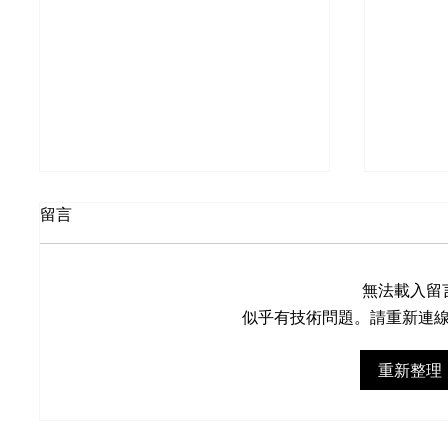
留言
無法載入留
第二套援助措施
似乎有技術問題。請重新連
冠狀病
重新整理
NOW