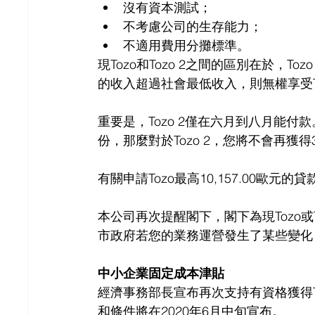
沒有資本測試；
不考慮公司的生存能力；
不適用費用分攤標準。
現Tozo和Tozo 2之間的區別在於，T
的收入超過社會最低收入，則無權享受To
重要是，Tozo 2僅在六月到八月能付
份，那麼對於Tozo 2，您將不會再獲
有關申請Tozo最高10,157.00歐
本公司再次提醒閣下，閣下為現Tozo或
市政府若您的業務運營發生了某些變化，
中小企業固定成本津貼
經濟事務部長宣布再次支持有資格獲得TOG
和條件將在2020年6月中旬宣布。