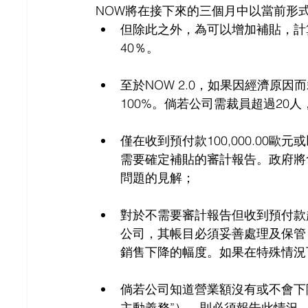
NOW將在接下來的三個月中以當前形
但除此之外，為可以增加補貼，計
40％。
至於NOW 2.0，如果因經濟原
100%。倘若公司需裁員超過20
僅在收到預付款100,000.00歐元
需要確定補貼的審計報告。政府將
問題的見解；
對於不需要審計報告但收到預付款超過2
公司，其帳目必須妥善處理及保管
銷售下降的幅度。如果在特殊情況
倘若公司知道營業額沒有或不會下
主動義務”），則必須報告此情況，