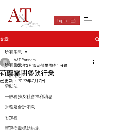
登入
Login
文章
所有消息
A&T Partners
所有消息
2020年3月15日
讀畢需時 1 分鐘
荷蘭關閉餐飲行業
一般消息
已更新：
2023年7月7日
勞動法
一般稅務及社會福利消息
財務及會計消息
附加稅
新冠病毒援助措施