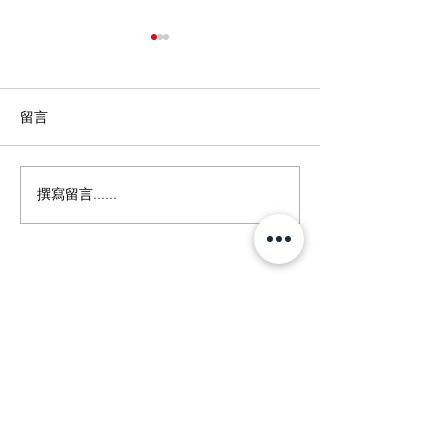
留言
第二套援助措施
撰寫留言......
雇傭相關投資回扣
Baangerelateerde
Investeringskorting
(BIK)
聯絡
A&T Partners BV
Heer Bokelweg 104
3032 AD Rotterdam
電話 ：
010-2653262
傳真 ：
010-2653232
電郵地址：
info@ATpartners.nl