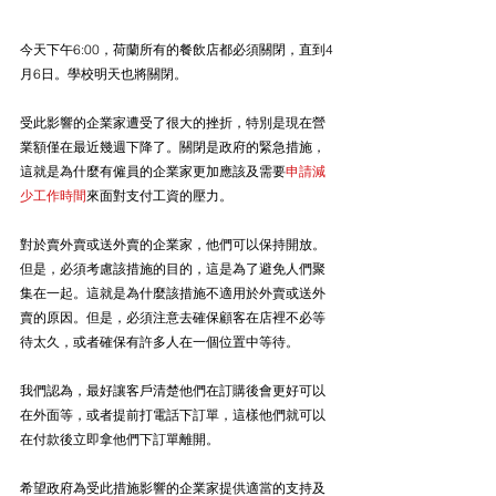
今天下午6:00，荷蘭所有的餐飲店都必須關閉，直到4
月6日。學校明天也將關閉。
受此影響的企業家遭受了很大的挫折，特別是現在營
業額僅在最近幾週下降了。關閉是政府的緊急措施，
這就是為什麼有僱員的企業家更加應該及需要
申請減
少工作時間
來面對支付工資的壓力。
對於賣外賣或送外賣的企業家，他們可以保持開放。
但是，必須考慮該措施的目的，這是為了避免人們聚
集在一起。這就是為什麼該措施不適用於外賣或送外
賣的原因。但是，必須注意去確保顧客在店裡不必等
待太久，或者確保有許多人在一個位置中等待。
我們認為，最好讓客戶清楚他們在訂購後會更好可以
在外面等，或者提前打電話下訂單，這樣他們就可以
在付款後立即拿他們下訂單離開。
希望政府為受此措施影響的企業家提供適當的支持及