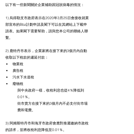
以下有一些新聞關於企業補助因冠狀病毒的情況：
1) 烏得勒支市政府表示在2020年3月25日會接收就業
部宣布的Bbz計劃申請及閣下可以在其網站上下載申
請表。如果閣下需要幫助，請與您本公司的聯絡人聯
繫。
2) 鹿特丹市表示，企業家將在接下來的3個月內自動
收取以下稅款的遞延付款：
物業稅
廣告稅
污水下水道稅
廢物稅
與中央政府一樣，收稅利息也從4％降低到
0.01％。
街市賣方在接下來的3個月內不必支付街市場
費和電費。
3) 阿姆斯特丹市和海牙市政府會應對推遲繳納市政稅
的請求，並將收稅利息降低至0.01％。