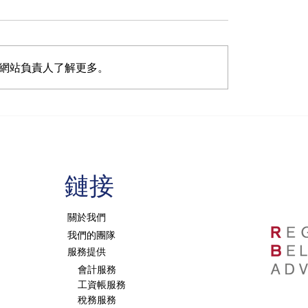
社會事務部長提到：審計聲
不太適用於小型公司。 但
部長尚不清晰說小型公司的
網站負責人了解更多。
在4週内解釋清楚。 就業
事務部長說： 原則上需要
審計聲明。至於過去時間，
冠狀病毒措施被延長並
2019年，在許多情況下
NOW 申請的信息
或正在醞釀中）完成了年
要是因為即需與年度報表規
​鏈接
關於我們
我們的團隊
服務提供
會計服務
工資帳服務
稅務服務