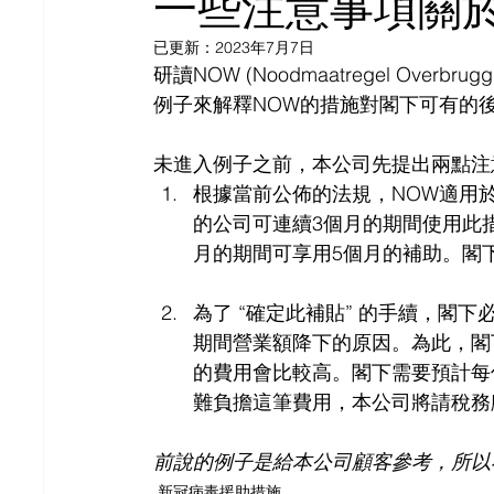
一些注意事項關
已更新：
2023年7月7日
研讀NOW (Noodmaatregel Overb
例子來解釋NOW的措施對閣下可有的
未進入例子之前，本公司先提出兩點注
根據當前公佈的法規，NOW適用於2
的公司可連續3個月的期間使用此措施
月的期間可享用5個月的補助。閣
為了 “確定此補貼” 的手續，閣
期間營業額降下的原因。為此，閣
的費用會比較高。閣下需要預計每份
難負擔這筆費用，本公司將請稅務
前說的例子是給本公司顧客參考，所以
新冠病毒援助措施