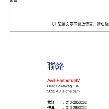
留言
就業和
明可能
可惜，
第二套援助措施
這篇文章不開放留言。請連絡
含義。會
和社會
求提供
即通常是
已經（
報。主
則...
聯絡
A&T Partners BV
Heer Bokelweg 104
3032 AD Rotterdam
電話 ：
010-2653262
傳真 ：
010-2653232