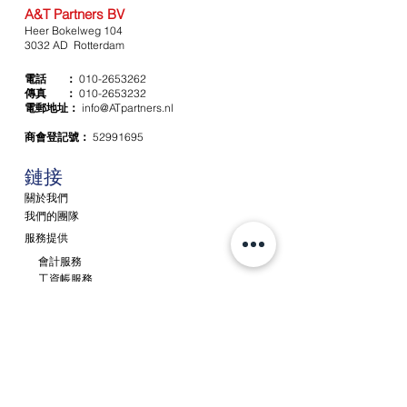
A&T Partners BV
Heer Bokelweg 104
3032 AD Rotterdam
電話 ：
010-2653262
傳真 ：
010-2653232
電郵地址：
info@ATpartners.nl
商會登記號：
52991695
​鏈接
關於我們
我們的團隊
服務提供
會計服務
工資帳服務
稅務服務
諮詢及顧問工作
新消息
聯繫
聘請 / 就業