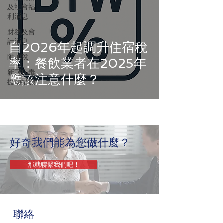
及社會福
利消息
財務及會
計消息
自2026年起調升住宿稅
附加稅
率：餐飲業者在2025年
新冠病毒
應該注意什麼？
援助措施
好奇我們能為您做什麼？
那就聯繫我們吧！
聯絡